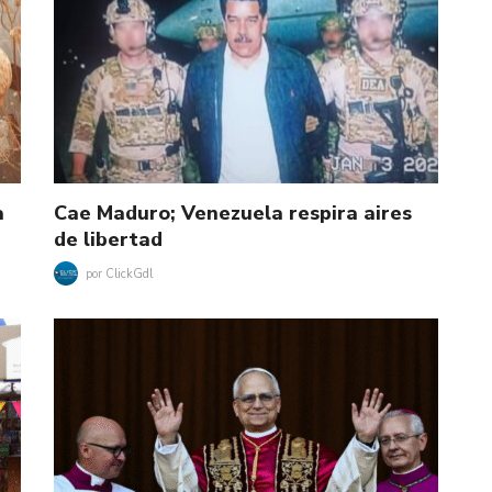
a
Cae Maduro; Venezuela respira aires
de libertad
por
ClickGdl