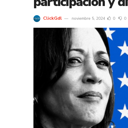
participación y di
ClickGdl
noviembre 5, 2024
0
0