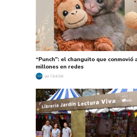
“Punch”: el changuito que conmovió 
millones en redes
por
ClickGdl