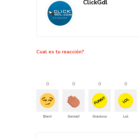
ClickGdl
Cual es tu reacción?
0
0
0
0
FUNNY
LOL
Bien!
Genial!
Gracioso
Lol