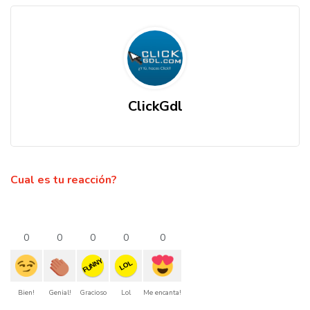
ClickGdl
Cual es tu reacción?
0
0
0
0
0
FUNNY
LOL
Bien!
Genial!
Gracioso
Lol
Me encanta!