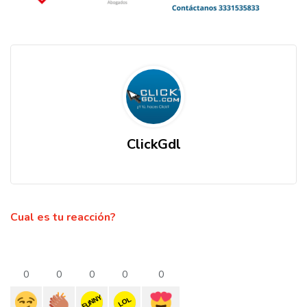
ClickGdl
Cual es tu reacción?
0
0
0
0
0
FUNNY
LOL