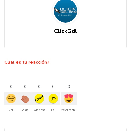
ClickGdl
Cual es tu reacción?
0
0
0
0
0
FUNNY
LOL
Bien!
Genial!
Gracioso
Lol
Me encanta!