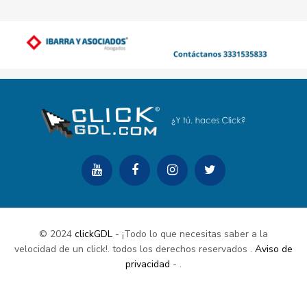
© 2024
clickGDL
- ¡Todo lo que necesitas saber a la
velocidad de un click!. todos los derechos reservados
.
Aviso de
privacidad
-
.
Buy Now
Documentation
Support Center
Contact Us