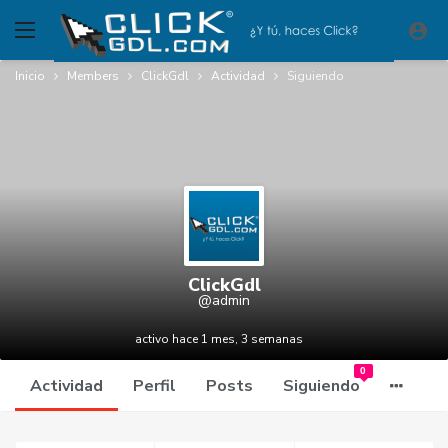
Inicio
Members
ClickGdl
Actividad
Siguiendo
ClickGdl
@admin
activo hace 1 mes, 3 semanas
0
Actividad
Perfil
Posts
Siguiendo