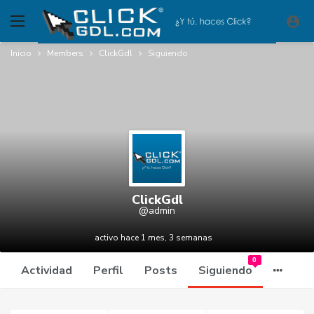
Inicio
Members
ClickGdl
Siguiendo
ClickGdl
@admin
activo hace 1 mes, 3 semanas
0
Actividad
Perfil
Posts
Siguiendo