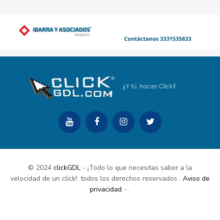
© 2024
clickGDL
- ¡Todo lo que necesitas saber a la
velocidad de un click!. todos los derechos reservados
.
Aviso de
privacidad
-
.
Buy Now
Documentation
Support Center
Contact Us