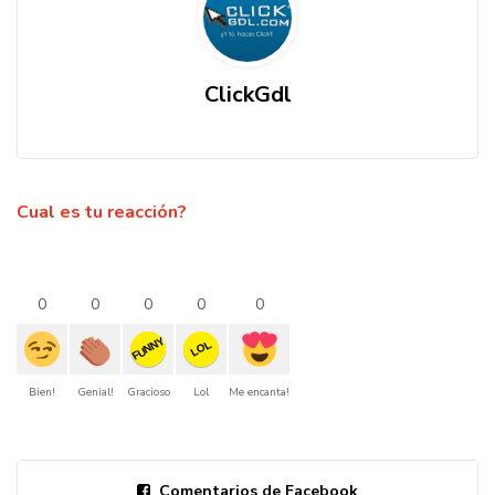
ClickGdl
Cual es tu reacción?
0
0
0
0
0
FUNNY
LOL
Bien!
Genial!
Gracioso
Lol
Me encanta!
Comentarios de Facebook