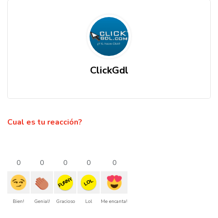
ClickGdl
Cual es tu reacción?
0
0
0
0
0
FUNNY
LOL
Bien!
Genial!
Gracioso
Lol
Me encanta!