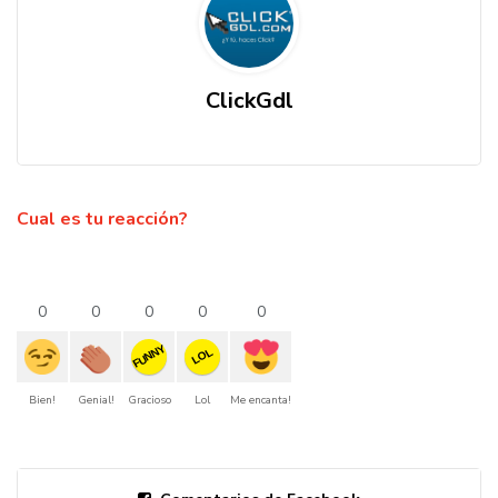
ClickGdl
Cual es tu reacción?
0
0
0
0
0
FUNNY
LOL
Bien!
Genial!
Gracioso
Lol
Me encanta!