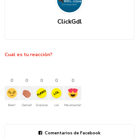
ClickGdl
Cual es tu reacción?
0
0
0
0
0
FUNNY
LOL
Bien!
Genial!
Gracioso
Lol
Me encanta!
Comentarios de Facebook