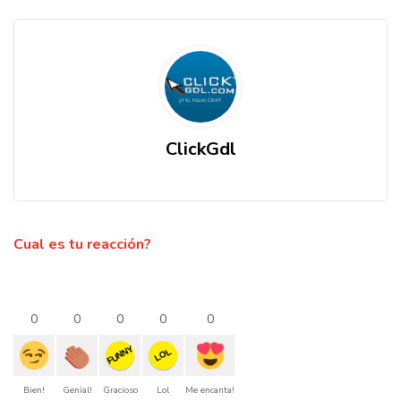
ClickGdl
Cual es tu reacción?
0
0
0
0
0
FUNNY
LOL
Bien!
Genial!
Gracioso
Lol
Me encanta!