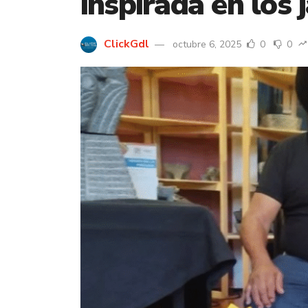
inspirada en los 
ClickGdl
octubre 6, 2025
0
0