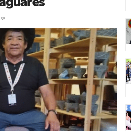
jaguares
35