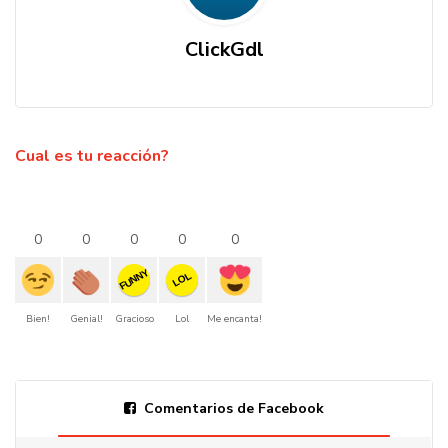
ClickGdl
Cual es tu reacción?
0
0
0
0
0
FUNNY
LOL
Bien!
Genial!
Gracioso
Lol
Me encanta!
Comentarios de Facebook