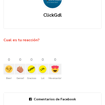
ClickGdl
Cual es tu reacción?
0
0
0
0
0
FUNNY
LOL
Bien!
Genial!
Gracioso
Lol
Me encanta!
Comentarios de Facebook