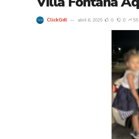
Villa Fontana A
ClickGdl
abril 6, 2025
0
0
55