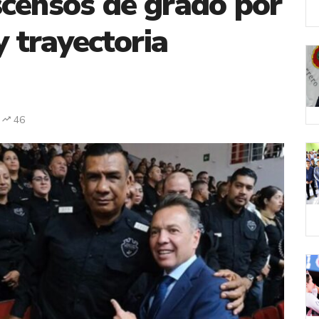
scensos de grado por
y trayectoria
46