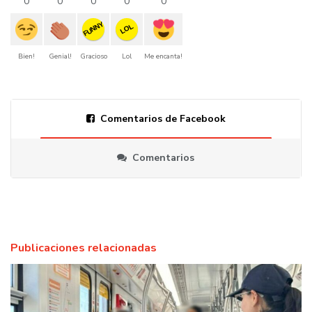
0
0
0
0
0
FUNNY
LOL
Bien!
Genial!
Gracioso
Lol
Me encanta!
Comentarios de Facebook
Comentarios
Publicaciones relacionadas