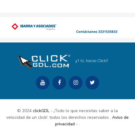
© 2024
clickGDL
- ¡Todo lo que necesitas saber a la
velocidad de un click!. todos los derechos reservados
.
Aviso de
privacidad
-
.
Buy Now
Documentation
Support Center
Contact Us