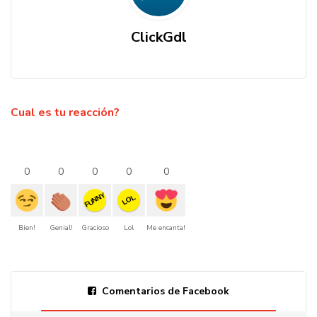
ClickGdl
Cual es tu reacción?
0
0
0
0
0
FUNNY
LOL
Bien!
Genial!
Gracioso
Lol
Me encanta!
Comentarios de Facebook