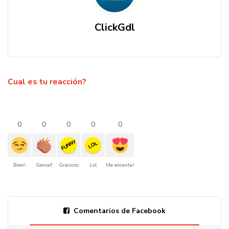
ClickGdl
Cual es tu reacción?
0
0
0
0
0
FUNNY
LOL
Bien!
Genial!
Gracioso
Lol
Me encanta!
Comentarios de Facebook