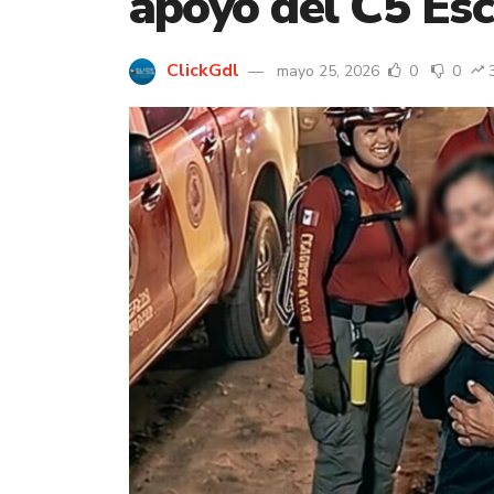
apoyo del C5 Esc
ClickGdl
mayo 25, 2026
0
0