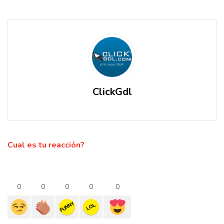
ClickGdl
Cual es tu reacción?
0
0
0
0
0
FUNNY
LOL