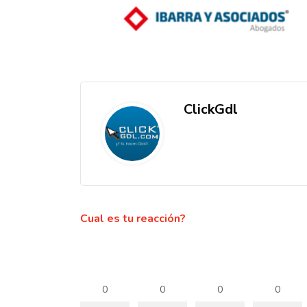
ClickGdl
Cual es tu reacción?
0
0
0
0