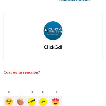
ClickGdl
Cual es tu reacción?
0
0
0
0
0
FUNNY
LOL