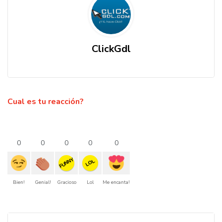
ClickGdl
Cual es tu reacción?
0
0
0
0
0
FUNNY
LOL
Bien!
Genial!
Gracioso
Lol
Me encanta!