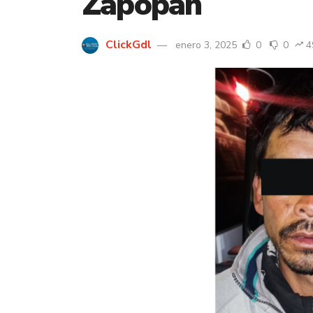
Zapopan
ClickGdl
enero 3, 2025
0
0
4