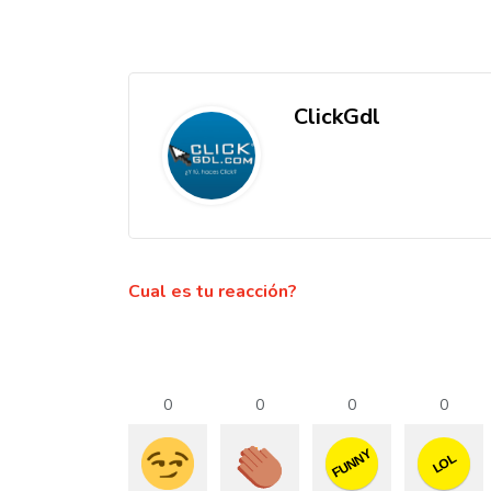
ClickGdl
Cual es tu reacción?
0
0
0
0
FUNNY
LOL