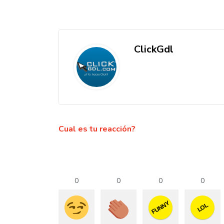
ClickGdl
Cual es tu reacción?
0
0
0
0
FUNNY
LOL