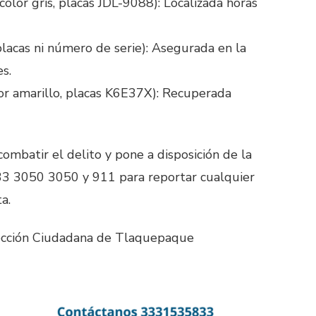
color gris, placas JDL-9088): Localizada horas
 placas ni número de serie): Asegurada en la
es.
or amarillo, placas K6E37X): Recuperada
ombatir el delito y pone a disposición de la
33 3050 3050 y 911 para reportar cualquier
a.
tección Ciudadana de Tlaquepaque