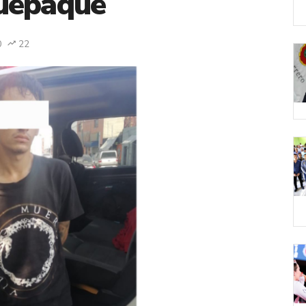
uepaque
0
22