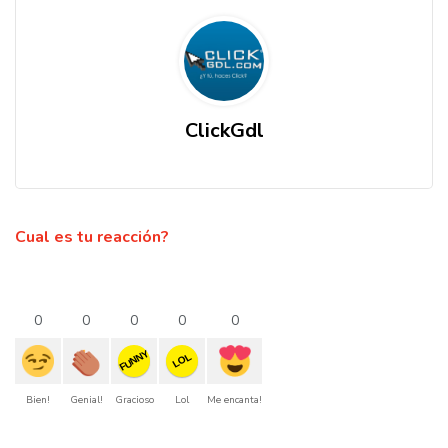
ClickGdl
Cual es tu reacción?
0
0
0
0
0
FUNNY
LOL
Bien!
Genial!
Gracioso
Lol
Me encanta!