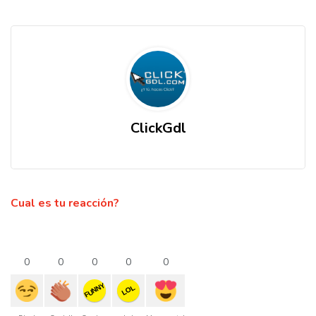
ClickGdl
Cual es tu reacción?
0
0
0
0
0
FUNNY
LOL