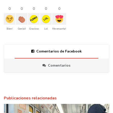
0
0
0
0
0
FUNNY
LOL
Bien!
Genial!
Gracioso
Lol
Me encanta!
Comentarios de Facebook
Comentarios
Publicaciones relacionadas