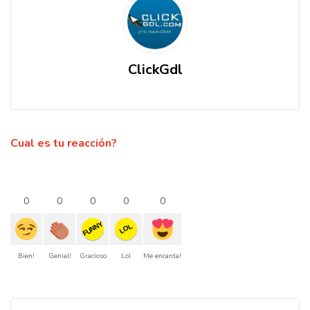
ClickGdl
Cual es tu reacción?
0
0
0
0
0
FUNNY
LOL
Bien!
Genial!
Gracioso
Lol
Me encanta!