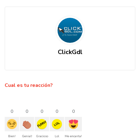
ClickGdl
Cual es tu reacción?
0
0
0
0
0
FUNNY
LOL
Bien!
Genial!
Gracioso
Lol
Me encanta!