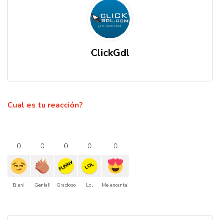
ClickGdl
Cual es tu reacción?
0
0
0
0
0
FUNNY
LOL
Bien!
Genial!
Gracioso
Lol
Me encanta!