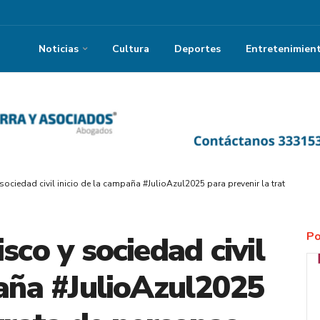
Noticias
Cultura
Deportes
Entretenimien
sociedad civil inicio de la campaña #JulioAzul2025 para prevenir la trata de pe
Po
sco y sociedad civil
paña #JulioAzul2025