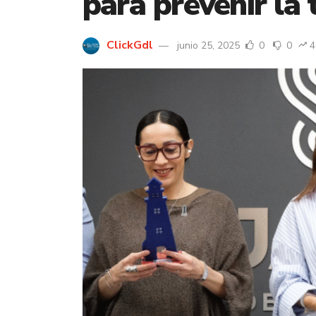
para prevenir la
ClickGdl
junio 25, 2025
0
0
4