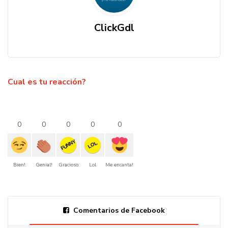
ClickGdl
Cual es tu reacción?
0
0
0
0
0
FUNNY
LOL
Bien!
Genial!
Gracioso
Lol
Me encanta!
Comentarios de Facebook