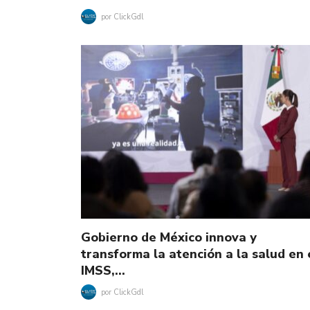
por
ClickGdl
Gobierno de México innova y
transforma la atención a la salud en 
IMSS,…
por
ClickGdl