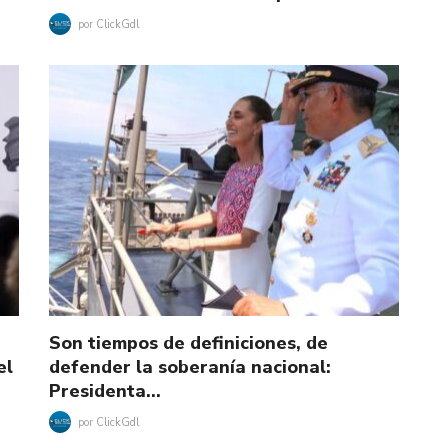
por
ClickGdl
Son tiempos de definiciones, de
el
defender la soberanía nacional:
Presidenta…
por
ClickGdl