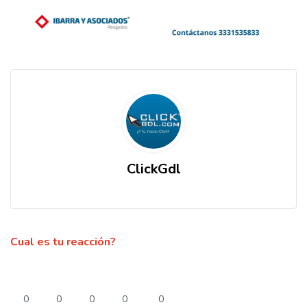
ClickGdl
Cual es tu reacción?
0
0
0
0
0