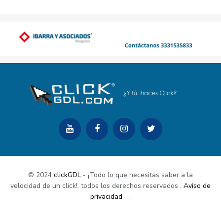
© 2024
clickGDL
- ¡Todo lo que necesitas saber a la
velocidad de un click!. todos los derechos reservados
.
Aviso de
privacidad
-
.
Buy Now
Documentation
Support Center
Contact Us