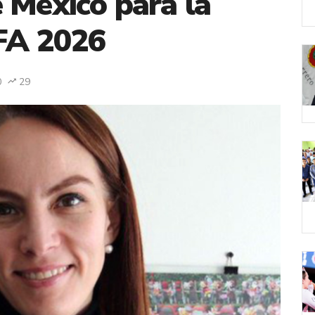
 México para la
FA 2026
0
29