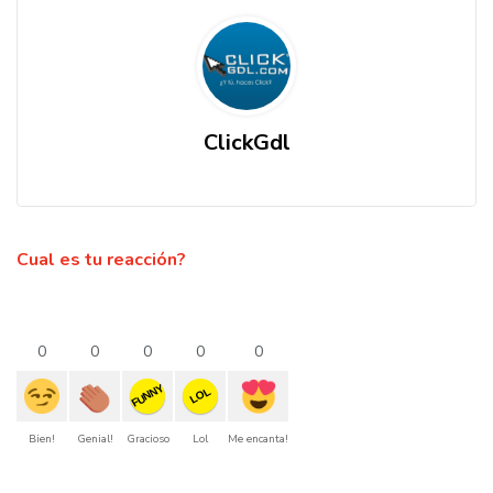
ClickGdl
Cual es tu reacción?
0
0
0
0
0
FUNNY
LOL
Bien!
Genial!
Gracioso
Lol
Me encanta!