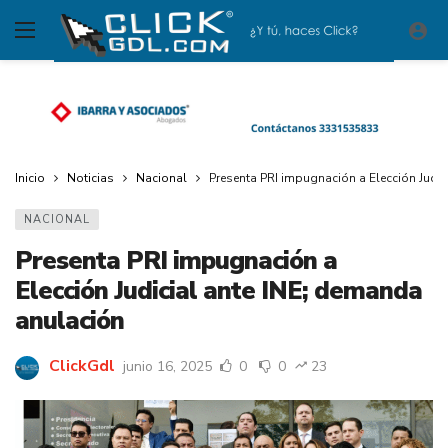
Inicio
Noticias
Nacional
Presenta PRI impugnación a Elección Judi
NACIONAL
Presenta PRI impugnación a
Elección Judicial ante INE; demanda
anulación
ClickGdl
junio 16, 2025
0
0
23