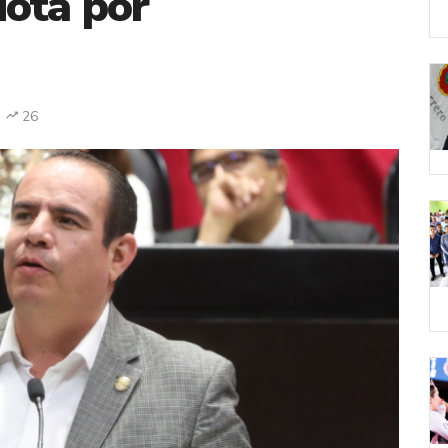
uota por
26