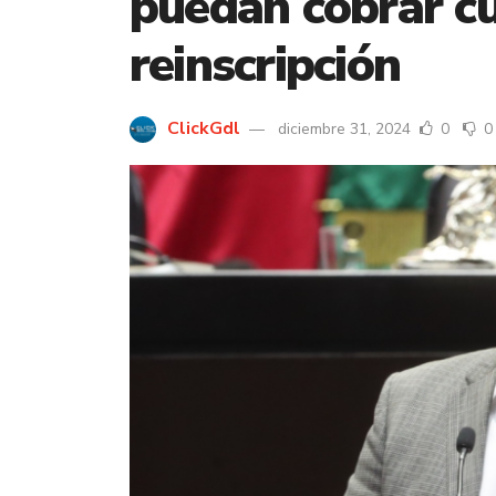
puedan cobrar c
reinscripción
ClickGdl
diciembre 31, 2024
0
0