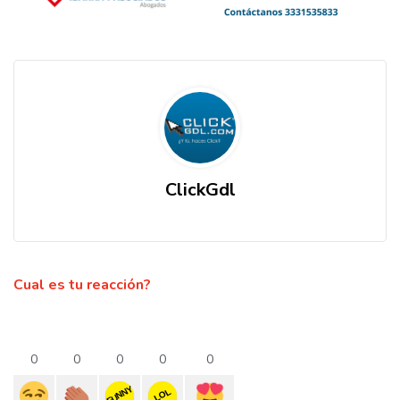
ClickGdl
Cual es tu reacción?
0
0
0
0
0
FUNNY
LOL