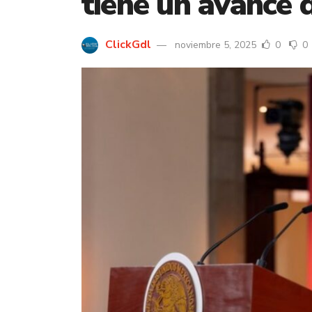
tiene un avance 
ClickGdl
noviembre 5, 2025
0
0