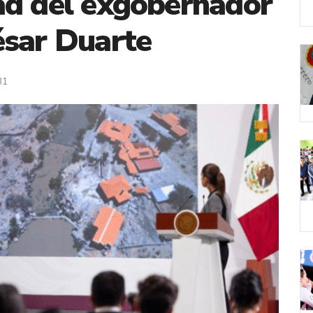
ad del exgobernador
ésar Duarte
31