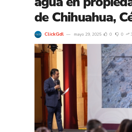
agua en propied
de Chihuahua, C
ClickGdl
mayo 29, 2025
0
0