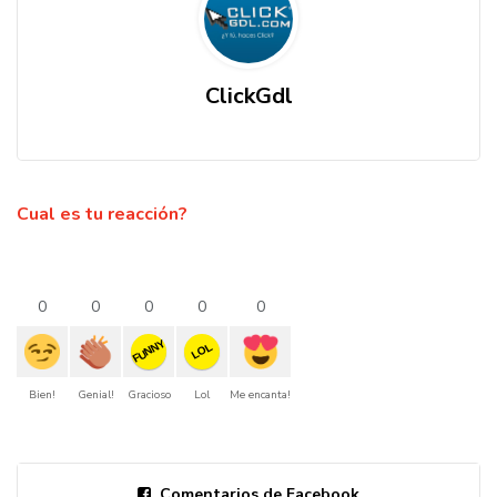
ClickGdl
Cual es tu reacción?
0
0
0
0
0
FUNNY
LOL
Bien!
Genial!
Gracioso
Lol
Me encanta!
Comentarios de Facebook