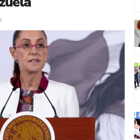
zuela
6