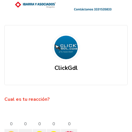
ClickGdl
Cual es tu reacción?
0
0
0
0
0