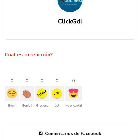
ClickGdl
Cual es tu reacción?
0
0
0
0
0
FUNNY
LOL
Bien!
Genial!
Gracioso
Lol
Me encanta!
Comentarios de Facebook