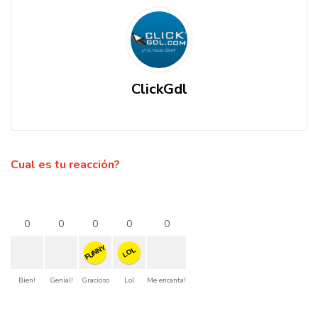
ClickGdl
Cual es tu reacción?
0
0
0
0
0
FUNNY
LOL
Bien!
Genial!
Gracioso
Lol
Me encanta!