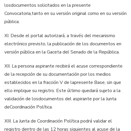
los
d
ocumentos solicitados en la presente
Convocatoria,
tanto en su versión original
c
omo en su versión
pública.
XI.
Desde el portal autorizará, a través del mecanismo
electrónico previsto,
la publicación de los documentos en
versión pública en la Gaceta del
Senado de la República.
X
I
I.
La persona aspirante recibirá el acuse correspondiente
de la recepción de
su documentación por los medios
establecidos en la fracción V de la
presente Base, sin que
ello implique su registro. Este último quedará
sujeto a la
validación de los
documentos del aspirante por la Junta
de
Coordinación Política.
XII
I
.
La Junta de Coordinación Política podrá validar el
registro dentro de las
12 horas siguientes al acuse de la