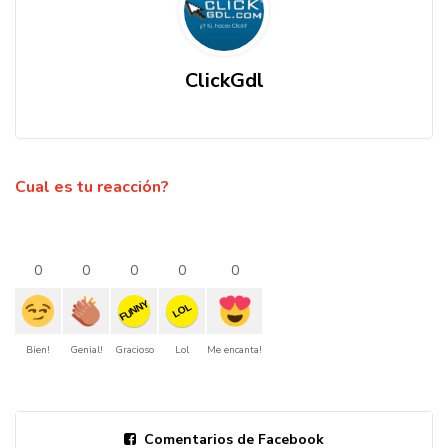
ClickGdl
Cual es tu reacción?
0
0
0
0
0
FUNNY
LOL
Bien!
Genial!
Gracioso
Lol
Me encanta!
Comentarios de Facebook